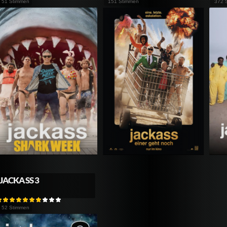
51 Stimmen
151 Stimmen
372 
JACKASS 3
52 Stimmen