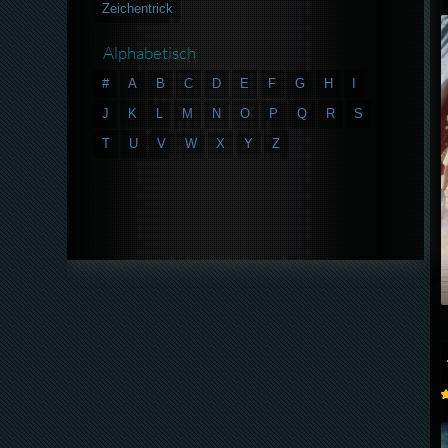
Zeichentrick
Alphabetisch
#
A
B
C
D
E
F
G
H
I
J
K
L
M
N
O
P
Q
R
S
T
U
V
W
X
Y
Z