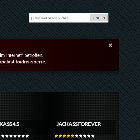
×
m Internet“ betroffen.
lmpalast.to/dns-sperre
.
KASS 4.5
JACKASS FOREVER