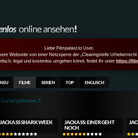
Liebe Filmpalast.to User,
sere Webseite von einer Netzsperre der „Clearingstelle Urheberrecht i
infach, legal und kostenlos umgehen könnt, findet ihr unter
https://fi
NEU
FILME
SERIEN
TOP
ENGLISCH
Suchergebnisse: 5
JACKASS SHARK WEEK
JACKASS: EINER GEHT
JAC
NOCH