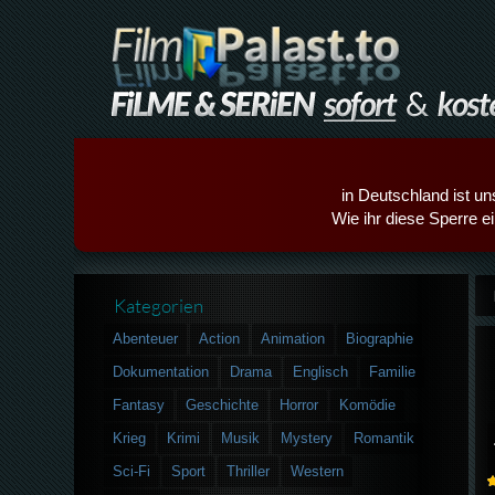
in Deutschland ist un
Wie ihr diese Sperre e
Kategorien
Abenteuer
Action
Animation
Biographie
Dokumentation
Drama
Englisch
Familie
Fantasy
Geschichte
Horror
Komödie
Krieg
Krimi
Musik
Mystery
Romantik
Sci-Fi
Sport
Thriller
Western