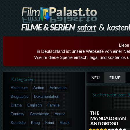
Liebe
in Deutschland ist unsere Webseite von einer Netz
Wie ihr diese Sperre einfach, legal und kostenlos 
NEU
FILME
Kategorien
Abenteuer
Action
Animation
Suchergebnisse: 
Biographie
Dokumentation
Drama
Englisch
Familie
THE
Fantasy
Geschichte
Horror
MANDALORIAN
Komödie
Krieg
Krimi
Musik
AND GROGU