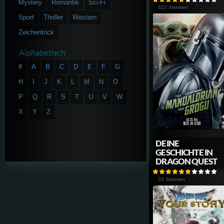
Mystery
Romantik
Sci-Fi
622 Stimmen
Sport
Thriller
Western
Zeichentrick
Alphabetisch
#
A
B
C
D
E
F
G
H
I
J
K
L
M
N
O
P
Q
R
S
T
U
V
W
X
Y
Z
DEINE
GESCHICHTE IN
DRAGON QUEST
33 Stimmen