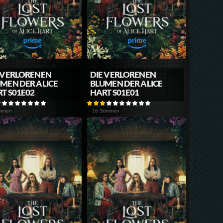
 VERLORENEN
DIE VERLORENEN
MEN DER ALICE
BLUMEN DER ALICE
T S01E02
HART S01E01
immen
16 Stimmen