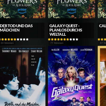
DER TOD UND DAS
GALAXY QUEST -
CAL
MÄDCHEN
PLANLOS DURCHS
WELTALL
33 Stimmen
77 Stimmen
87 S