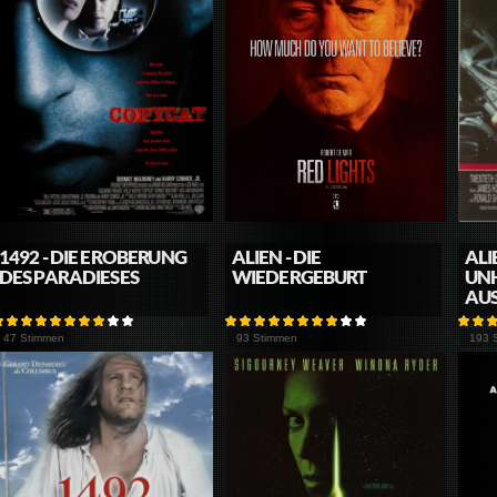
1492 - DIE EROBERUNG
ALIEN - DIE
ALI
DES PARADIESES
WIEDERGEBURT
UN
AUS
47 Stimmen
93 Stimmen
193 