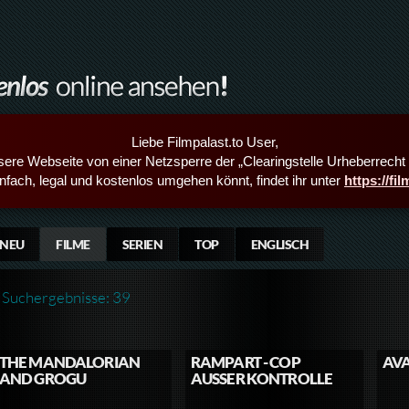
Liebe Filmpalast.to User,
sere Webseite von einer Netzsperre der „Clearingstelle Urheberrecht i
infach, legal und kostenlos umgehen könnt, findet ihr unter
https://fi
NEU
FILME
SERIEN
TOP
ENGLISCH
Suchergebnisse: 39
THE MANDALORIAN
RAMPART - COP
AVA
AND GROGU
AUSSER KONTROLLE