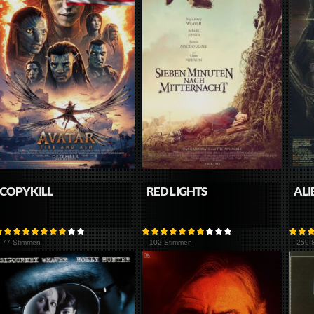
COPYKILL
RED LIGHTS
ALI
77 Stimmen
102 Stimmen
259 