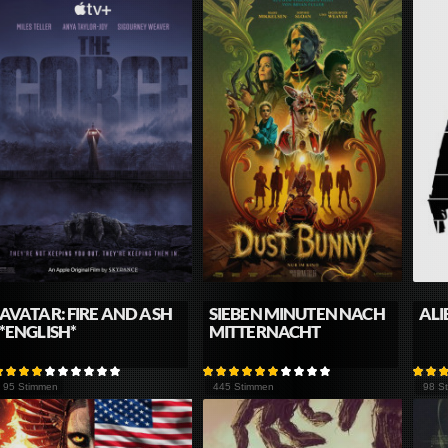
AVATAR: FIRE AND ASH
SIEBEN MINUTEN NACH
ALI
*ENGLISH*
MITTERNACHT
95 Stimmen
445 Stimmen
98 S