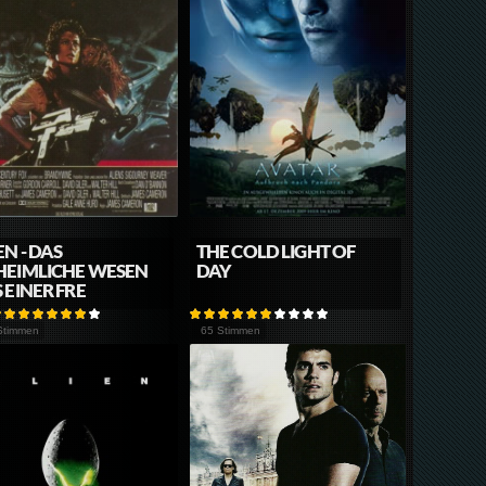
EN - DAS
THE COLD LIGHT OF
HEIMLICHE WESEN
DAY
 EINER FRE
Stimmen
65 Stimmen