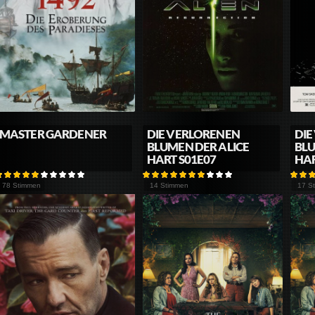
MASTER GARDENER
DIE VERLORENEN
DIE
BLUMEN DER ALICE
BLU
HART S01E07
HAR
78 Stimmen
14 Stimmen
17 S