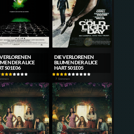
 VERLORENEN
DIE VERLORENEN
MEN DER ALICE
BLUMEN DER ALICE
T S01E06
HART S01E05
timmen
7 Stimmen