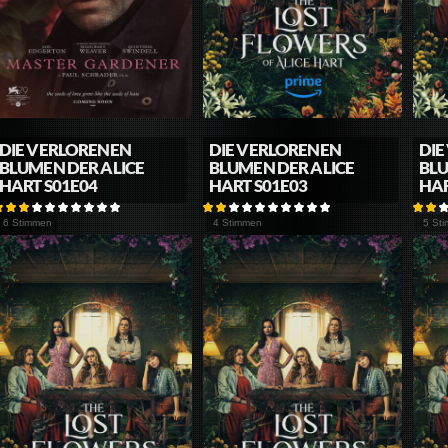
DIE VERLORENEN
DIE VERLORENEN
DIE
BLUMEN DER ALICE
BLUMEN DER ALICE
BLU
HART S01E04
HART S01E03
HAR
6 Stimmen
4 Stimmen
5 St