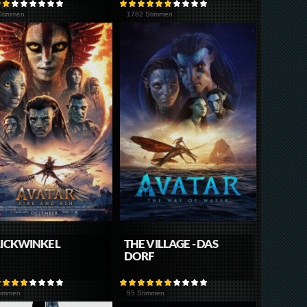
Stimmen
1782 Stimmen
LICKWINKEL
THE VILLAGE - DAS
DORF
timmen
55 Stimmen