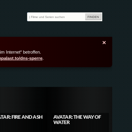
×
m Internet“ betroffen.
lmpalast.to/dns-sperre
.
TAR: FIRE AND ASH
AVATAR: THE WAY OF
WATER