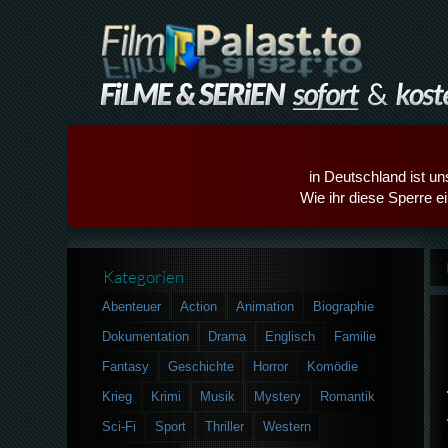
in Deutschland ist un
Wie ihr diese Sperre e
Kategorien
Abenteuer
Action
Animation
Biographie
Dokumentation
Drama
Englisch
Familie
Fantasy
Geschichte
Horror
Komödie
Krieg
Krimi
Musik
Mystery
Romantik
Sci-Fi
Sport
Thriller
Western