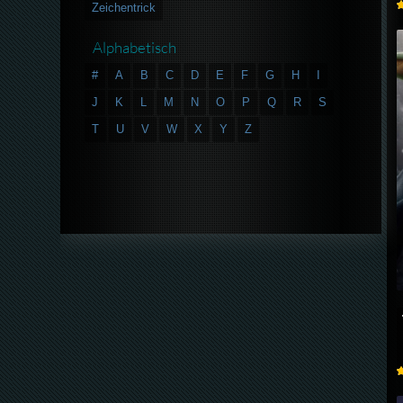
Zeichentrick
Alphabetisch
#
A
B
C
D
E
F
G
H
I
J
K
L
M
N
O
P
Q
R
S
T
U
V
W
X
Y
Z