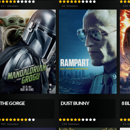
617 Stimmen
44 Stimmen
536 
THE GORGE
DUST BUNNY
8 B
561 Stimmen
239 Stimmen
41 S