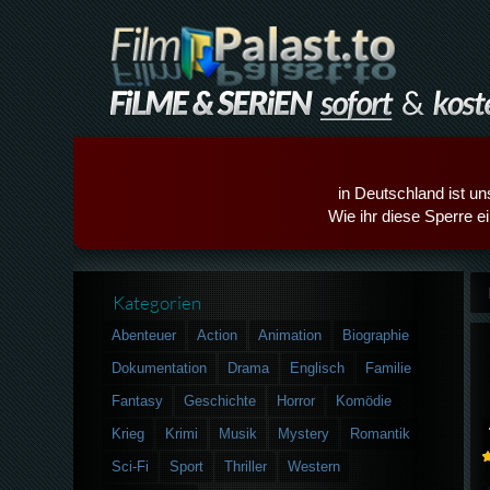
in Deutschland ist un
Wie ihr diese Sperre e
Kategorien
Abenteuer
Action
Animation
Biographie
Dokumentation
Drama
Englisch
Familie
Fantasy
Geschichte
Horror
Komödie
Krieg
Krimi
Musik
Mystery
Romantik
Sci-Fi
Sport
Thriller
Western