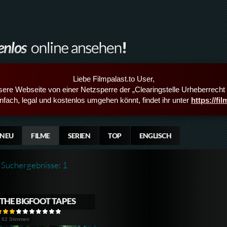
Liebe Filmpalast.to User,
sere Webseite von einer Netzsperre der „Clearingstelle Urheberrecht i
infach, legal und kostenlos umgehen könnt, findet ihr unter
https://fi
NEU
FILME
SERIEN
TOP
ENGLISCH
Suchergebnisse: 1
THE BIGFOOT TAPES
62 Stimmen