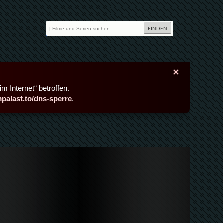
×
m Internet“ betroffen.
lmpalast.to/dns-sperre
.