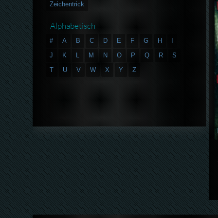
Zeichentrick
Alphabetisch
#
A
B
C
D
E
F
G
H
I
J
K
L
M
N
O
P
Q
R
S
T
U
V
W
X
Y
Z