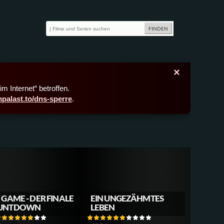
×
m Internet“ betroffen.
lmpalast.to/dns-sperre
.
 GAME - DER FINALE
EIN UNGEZÄHMTES
UNTDOWN
LEBEN