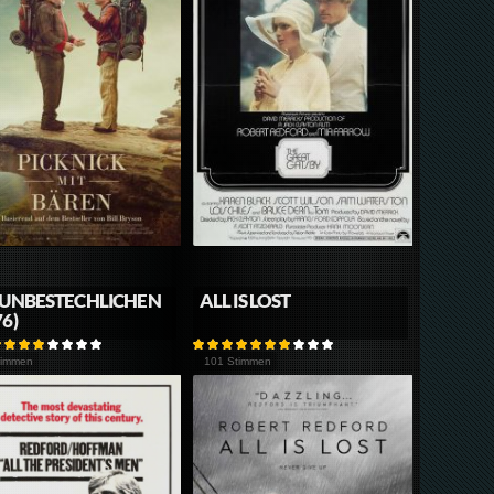
 UNBESTECHLICHEN
ALL IS LOST
76)
timmen
101 Stimmen