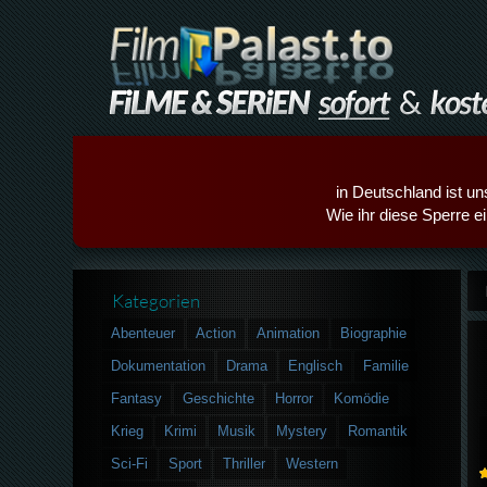
in Deutschland ist un
Wie ihr diese Sperre e
Kategorien
Abenteuer
Action
Animation
Biographie
Dokumentation
Drama
Englisch
Familie
Fantasy
Geschichte
Horror
Komödie
Krieg
Krimi
Musik
Mystery
Romantik
Sci-Fi
Sport
Thriller
Western