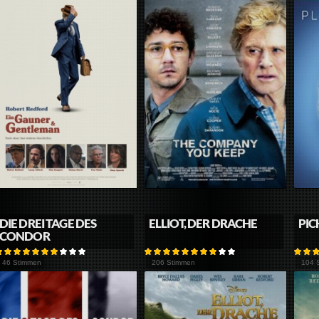
DIE DREI TAGE DES
ELLIOT, DER DRACHE
PIC
CONDOR
46 Stimmen
206 Stimmen
104 