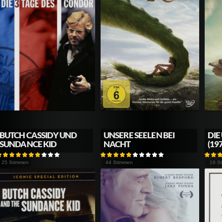
BUTCH CASSIDY UND
UNSERE SEELEN BEI
DIE
SUNDANCE KID
NACHT
(19
25 Stimmen
44 Stimmen
19 S