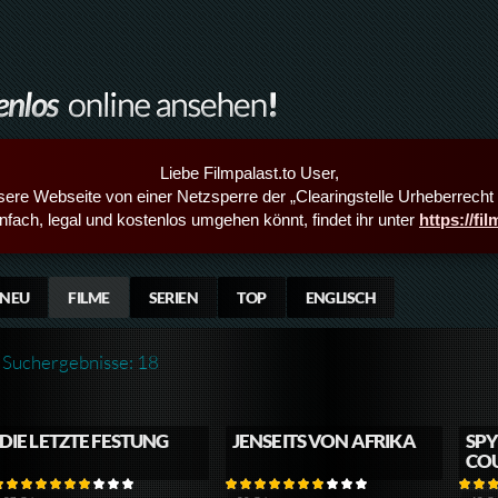
Liebe Filmpalast.to User,
sere Webseite von einer Netzsperre der „Clearingstelle Urheberrecht i
infach, legal und kostenlos umgehen könnt, findet ihr unter
https://fi
NEU
FILME
SERIEN
TOP
ENGLISCH
Suchergebnisse: 18
DIE LETZTE FESTUNG
JENSEITS VON AFRIKA
SPY
CO