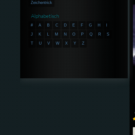
Zeichentrick
Alphabetisch
#
A
B
C
D
E
F
G
H
I
J
K
L
M
N
O
P
Q
R
S
T
U
V
W
X
Y
Z