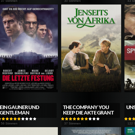
37 Stimmen
30 Stimmen
43 S
EIN GAUNER UND
THE COMPANY YOU
UNS
GENTLEMAN
KEEP DIE AKTE GRANT
56 Stimmen
37 Stimmen
122 