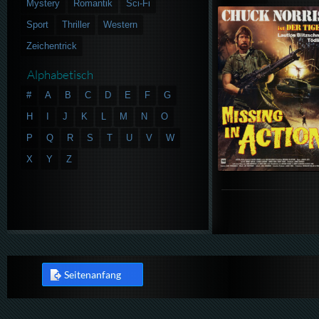
Mystery
Romantik
Sci-Fi
Sport
Thriller
Western
Zeichentrick
Alphabetisch
#
A
B
C
D
E
F
G
H
I
J
K
L
M
N
O
P
Q
R
S
T
U
V
W
X
Y
Z
Seitenanfang