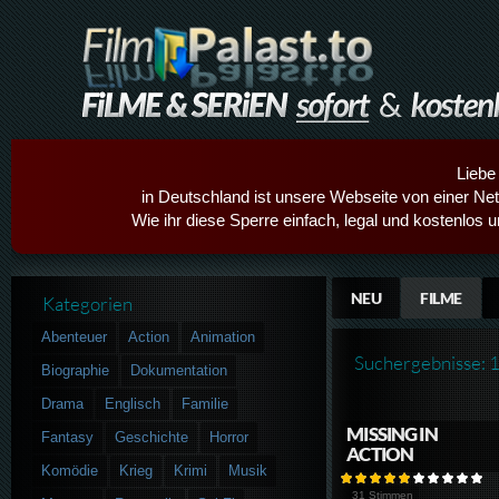
Liebe
in Deutschland ist unsere Webseite von einer Netz
Wie ihr diese Sperre einfach, legal und kostenlos 
NEU
FILME
Kategorien
Abenteuer
Action
Animation
Suchergebnisse: 
Biographie
Dokumentation
Drama
Englisch
Familie
MISSING IN
Fantasy
Geschichte
Horror
ACTION
Komödie
Krieg
Krimi
Musik
31 Stimmen