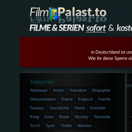
in Deutschland ist un
Wie ihr diese Sperre e
Kategorien
Abenteuer
Action
Animation
Biographie
Dokumentation
Drama
Englisch
Familie
Fantasy
Geschichte
Horror
Komödie
Krieg
Krimi
Musik
Mystery
Romantik
Sci-Fi
Sport
Thriller
Western