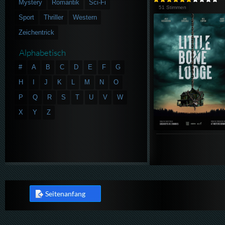
Mystery
Romantik
Sci-Fi
51 Stimmen
Sport
Thriller
Western
Zeichentrick
Alphabetisch
#
A
B
C
D
E
F
G
H
I
J
K
L
M
N
O
P
Q
R
S
T
U
V
W
X
Y
Z
Seitenanfang