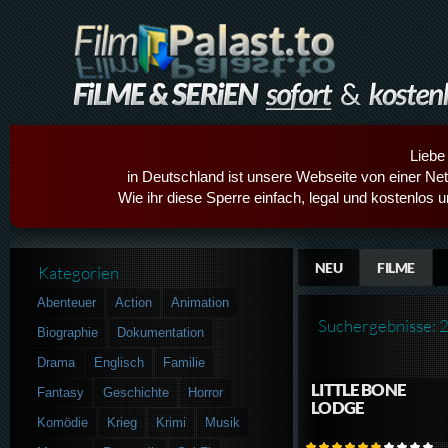
Liebe
in Deutschland ist unsere Webseite von einer Netz
Wie ihr diese Sperre einfach, legal und kostenlos 
NEU
FILME
Kategorien
Abenteuer
Action
Animation
Suchergebnisse: 
Biographie
Dokumentation
Drama
Englisch
Familie
LITTLE BONE
Fantasy
Geschichte
Horror
LODGE
Komödie
Krieg
Krimi
Musik