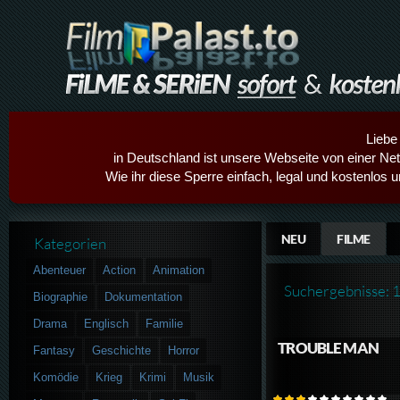
Liebe
in Deutschland ist unsere Webseite von einer Netz
Wie ihr diese Sperre einfach, legal und kostenlos 
NEU
FILME
Kategorien
Abenteuer
Action
Animation
Suchergebnisse: 
Biographie
Dokumentation
Drama
Englisch
Familie
TROUBLE MAN
Fantasy
Geschichte
Horror
Komödie
Krieg
Krimi
Musik