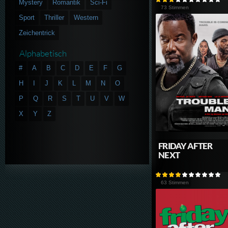
Mystery
Romantik
Sci-Fi
73 Stimmen
Sport
Thriller
Western
Zeichentrick
Alphabetisch
#
A
B
C
D
E
F
G
H
I
J
K
L
M
N
O
P
Q
R
S
T
U
V
W
X
Y
Z
FRIDAY AFTER
NEXT
63 Stimmen