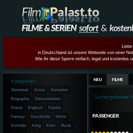
Liebe
in Deutschland ist unsere Webseite von einer Netz
Wie ihr diese Sperre einfach, legal und kostenlos 
NEU
FILME
Kategorien
Abenteuer
Action
Animation
Suchergebnisse: 
Biographie
Dokumentation
Drama
Englisch
Familie
PASSENGER
Fantasy
Geschichte
Horror
Komödie
Krieg
Krimi
Musik