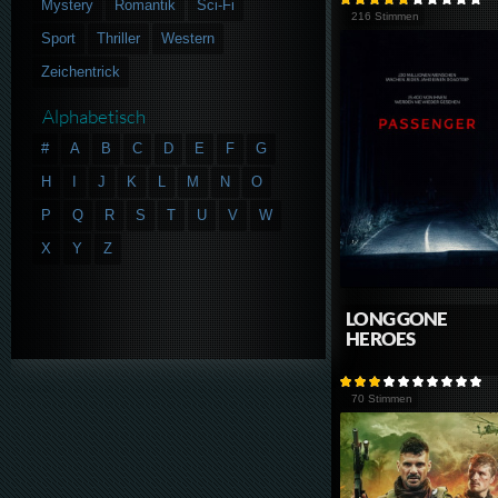
Mystery
Romantik
Sci-Fi
216 Stimmen
Sport
Thriller
Western
Zeichentrick
Alphabetisch
#
A
B
C
D
E
F
G
H
I
J
K
L
M
N
O
P
Q
R
S
T
U
V
W
X
Y
Z
LONG GONE
HEROES
70 Stimmen