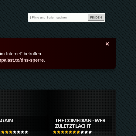
×
m Internet“ betroffen.
lmpalast.to/dns-sperre
.
AGAIN
THE COMEDIAN - WER
ZULETZT LACHT