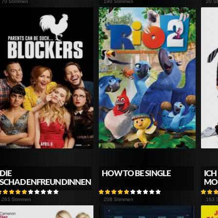
70 Stimmen
190 Stimmen
20 S
DIE
HOW TO BE SINGLE
ICH
SCHADENFREUNDINNEN
MO
263 Stimmen
208 Stimmen
163 