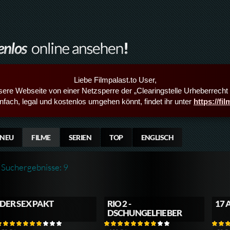
Liebe Filmpalast.to User,
sere Webseite von einer Netzsperre der „Clearingstelle Urheberrecht i
infach, legal und kostenlos umgehen könnt, findet ihr unter
https://fi
NEU
FILME
SERIEN
TOP
ENGLISCH
Suchergebnisse: 9
DER SEX PAKT
RIO 2 -
17 
DSCHUNGELFIEBER