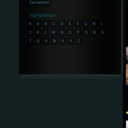
Zeichentrick
Alphabetisch
#
A
B
C
D
E
F
G
H
I
J
K
L
M
N
O
P
Q
R
S
T
U
V
W
X
Y
Z