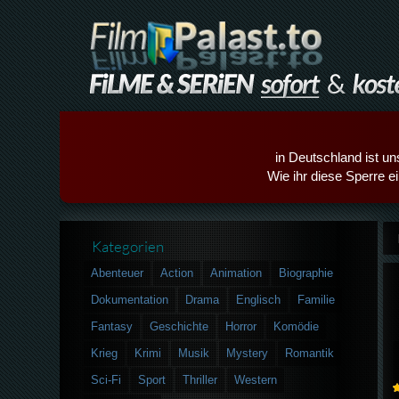
in Deutschland ist un
Wie ihr diese Sperre e
Kategorien
Abenteuer
Action
Animation
Biographie
Dokumentation
Drama
Englisch
Familie
Fantasy
Geschichte
Horror
Komödie
Krieg
Krimi
Musik
Mystery
Romantik
Sci-Fi
Sport
Thriller
Western