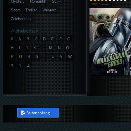
Mystery
Romantik
Sci-Fi
620 Stimmen
Sport
Thriller
Western
Zeichentrick
Alphabetisch
#
A
B
C
D
E
F
G
H
I
J
K
L
M
N
O
P
Q
R
S
T
U
V
W
X
Y
Z
Seitenanfang