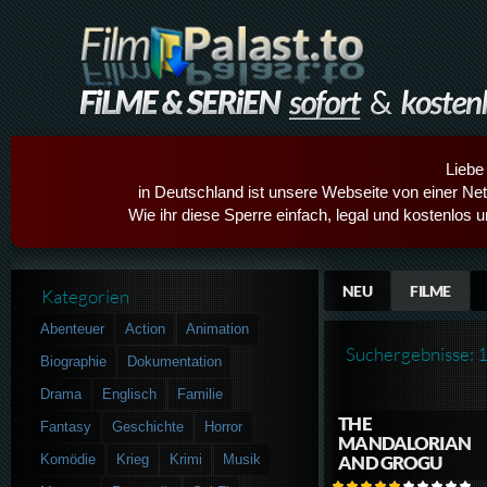
Liebe
in Deutschland ist unsere Webseite von einer Netz
Wie ihr diese Sperre einfach, legal und kostenlos 
NEU
FILME
Kategorien
Abenteuer
Action
Animation
Suchergebnisse: 
Biographie
Dokumentation
Drama
Englisch
Familie
THE
Fantasy
Geschichte
Horror
MANDALORIAN
Komödie
Krieg
Krimi
Musik
AND GROGU