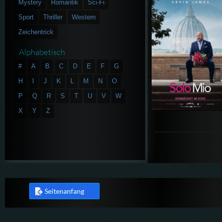
Mystery
Romantik
Sci-Fi
Sport
Thriller
Western
Zeichentrick
Alphabetisch
#
A
B
C
D
E
F
G
H
I
J
K
L
M
N
O
P
Q
R
S
T
U
V
W
X
Y
Z
Seitenanfang