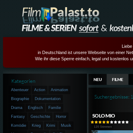
Liebe
in Deutschland ist unsere Webseite von einer Netz
Wie ihr diese Sperre einfach, legal und kostenlos 
NEU
FILME
Kategorien
Abenteuer
Action
Animation
Suchergebnisse: 
Biographie
Dokumentation
Drama
Englisch
Familie
SOLO MIO
Fantasy
Geschichte
Horror
Komödie
Krieg
Krimi
Musik
120 Stimmen