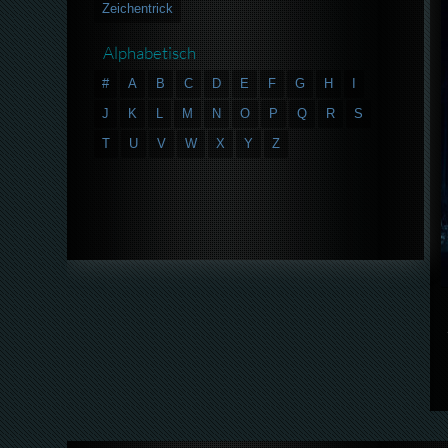
Zeichentrick
Alphabetisch
#
A
B
C
D
E
F
G
H
I
J
K
L
M
N
O
P
Q
R
S
T
U
V
W
X
Y
Z