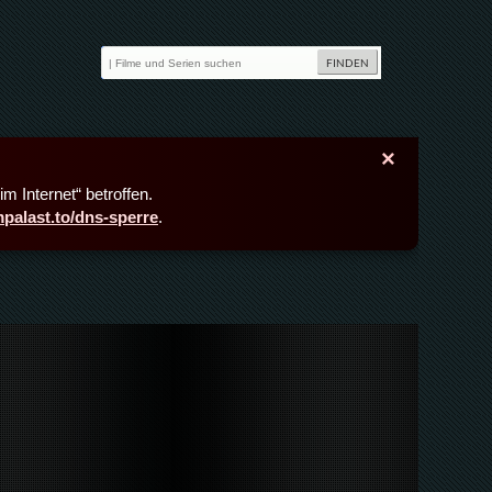
×
m Internet“ betroffen.
lmpalast.to/dns-sperre
.