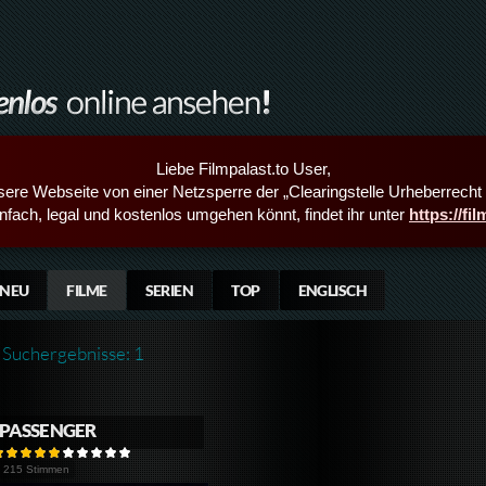
Liebe Filmpalast.to User,
sere Webseite von einer Netzsperre der „Clearingstelle Urheberrecht i
infach, legal und kostenlos umgehen könnt, findet ihr unter
https://fi
NEU
FILME
SERIEN
TOP
ENGLISCH
Suchergebnisse: 1
PASSENGER
215 Stimmen