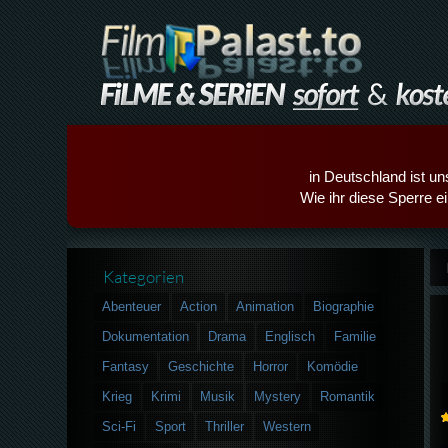
in Deutschland ist un
Wie ihr diese Sperre e
Kategorien
Abenteuer
Action
Animation
Biographie
Dokumentation
Drama
Englisch
Familie
Fantasy
Geschichte
Horror
Komödie
Krieg
Krimi
Musik
Mystery
Romantik
Sci-Fi
Sport
Thriller
Western