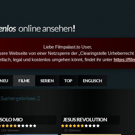
Liebe Filmpalast.to User,
sere Webseite von einer Netzsperre der „Clearingstelle Urheberrecht i
infach, legal und kostenlos umgehen könnt, findet ihr unter
https://fi
NEU
FILME
SERIEN
TOP
ENGLISCH
Suchergebnisse: 2
SOLO MIO
JESUS REVOLUTION
126 Stimmen
22 Stimmen