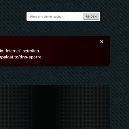
×
m Internet“ betroffen.
lmpalast.to/dns-sperre
.