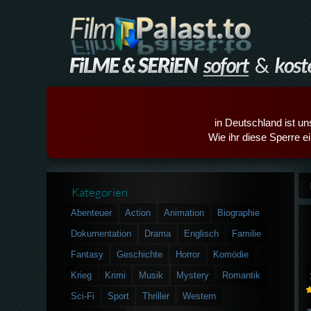
in Deutschland ist un
Wie ihr diese Sperre e
Kategorien
Abenteuer
Action
Animation
Biographie
Dokumentation
Drama
Englisch
Familie
Fantasy
Geschichte
Horror
Komödie
Krieg
Krimi
Musik
Mystery
Romantik
Sci-Fi
Sport
Thriller
Western