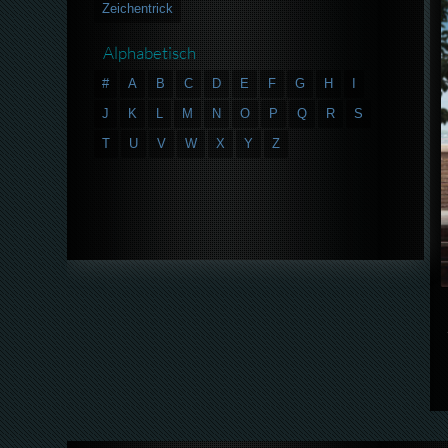
Zeichentrick
Alphabetisch
#
A
B
C
D
E
F
G
H
I
J
K
L
M
N
O
P
Q
R
S
T
U
V
W
X
Y
Z