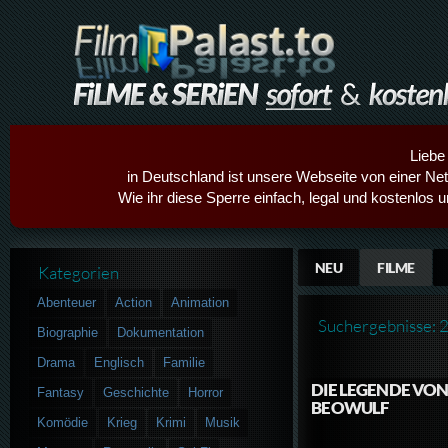
Liebe
in Deutschland ist unsere Webseite von einer Netz
Wie ihr diese Sperre einfach, legal und kostenlos 
NEU
FILME
Kategorien
Abenteuer
Action
Animation
Suchergebnisse: 
Biographie
Dokumentation
Drama
Englisch
Familie
DIE LEGENDE VO
Fantasy
Geschichte
Horror
BEOWULF
Komödie
Krieg
Krimi
Musik