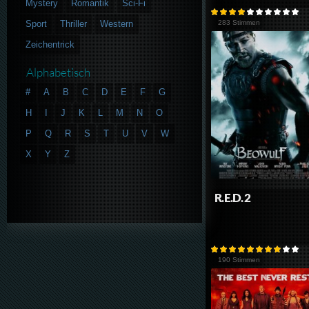
Mystery
Romantik
Sci-Fi
Sport
Thriller
Western
283 Stimmen
Zeichentrick
Alphabetisch
#
A
B
C
D
E
F
G
H
I
J
K
L
M
N
O
P
Q
R
S
T
U
V
W
X
Y
Z
R.E.D. 2
190 Stimmen