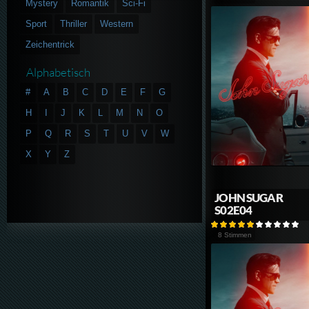
Mystery
Romantik
Sci-Fi
Sport
Thriller
Western
Zeichentrick
Alphabetisch
#
A
B
C
D
E
F
G
H
I
J
K
L
M
N
O
P
Q
R
S
T
U
V
W
X
Y
Z
JOHN SUGAR
S02E04
8 Stimmen