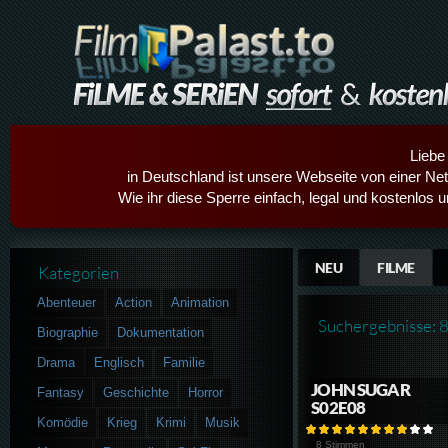
Liebe
in Deutschland ist unsere Webseite von einer Netz
Wie ihr diese Sperre einfach, legal und kostenlos 
NEU
FILME
Kategorien
Abenteuer
Action
Animation
Suchergebnisse: 
Biographie
Dokumentation
Drama
Englisch
Familie
JOHN SUGAR
Fantasy
Geschichte
Horror
S02E08
Komödie
Krieg
Krimi
Musik
8 Stimmen