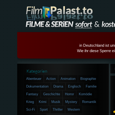
in Deutschland ist un
Wie ihr diese Sperre e
Kategorien
Abenteuer
Action
Animation
Biographie
Dokumentation
Drama
Englisch
Familie
Fantasy
Geschichte
Horror
Komödie
Krieg
Krimi
Musik
Mystery
Romantik
Sci-Fi
Sport
Thriller
Western