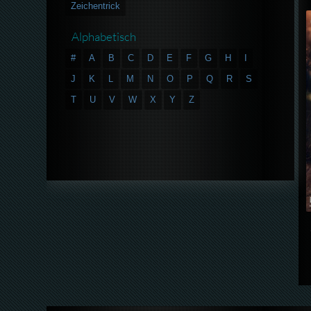
Zeichentrick
Alphabetisch
#
A
B
C
D
E
F
G
H
I
J
K
L
M
N
O
P
Q
R
S
T
U
V
W
X
Y
Z