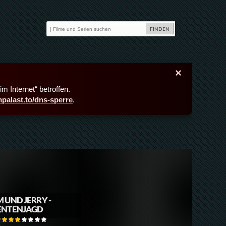
×
m Internet“ betroffen.
lmpalast.to/dns-sperre
.
 UND JERRY -
ENTENJAGD