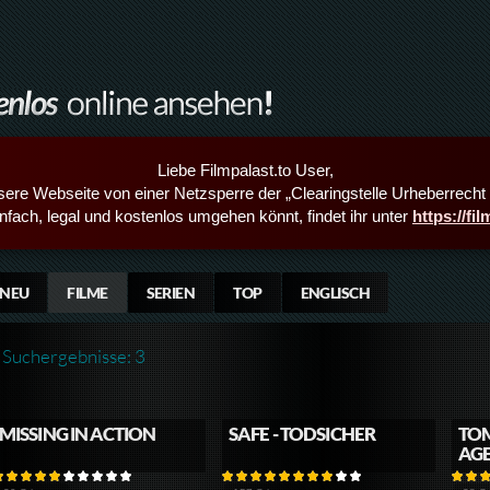
Liebe Filmpalast.to User,
sere Webseite von einer Netzsperre der „Clearingstelle Urheberrecht i
infach, legal und kostenlos umgehen könnt, findet ihr unter
https://fi
NEU
FILME
SERIEN
TOP
ENGLISCH
Suchergebnisse: 3
MISSING IN ACTION
SAFE - TODSICHER
TOM
AG