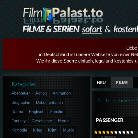
Liebe
in Deutschland ist unsere Webseite von einer Netz
Wie ihr diese Sperre einfach, legal und kostenlos 
NEU
FILME
Kategorien
Abenteuer
Action
Animation
Suchergebnisse: 
Biographie
Dokumentation
Drama
Englisch
Familie
PASSENGER
Fantasy
Geschichte
Horror
Komödie
Krieg
Krimi
Musik
214 Stimmen