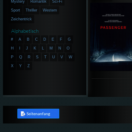
Mystery
Romantik
Sci-Fi
Sport
Thriller
Western
Zeichentrick
Alphabetisch
#
A
B
C
D
E
F
G
H
I
J
K
L
M
N
O
P
Q
R
S
T
U
V
W
X
Y
Z
Seitenanfang