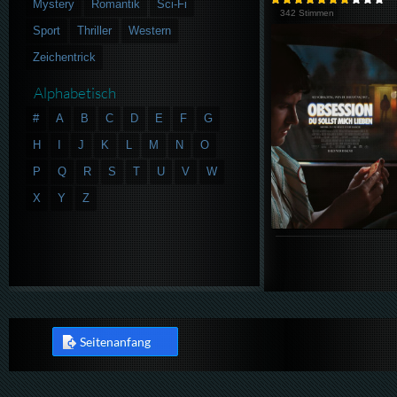
Mystery
Romantik
Sci-Fi
342 Stimmen
Sport
Thriller
Western
Zeichentrick
Alphabetisch
#
A
B
C
D
E
F
G
H
I
J
K
L
M
N
O
P
Q
R
S
T
U
V
W
X
Y
Z
Seitenanfang