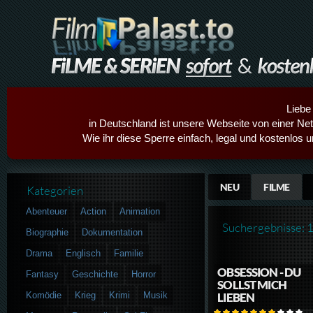
Liebe
in Deutschland ist unsere Webseite von einer Netz
Wie ihr diese Sperre einfach, legal und kostenlos 
NEU
FILME
Kategorien
Abenteuer
Action
Animation
Suchergebnisse: 
Biographie
Dokumentation
Drama
Englisch
Familie
OBSESSION - DU
Fantasy
Geschichte
Horror
SOLLST MICH
Komödie
Krieg
Krimi
Musik
LIEBEN