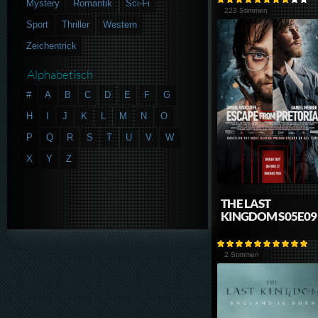
Mystery
Romantik
Sci-Fi
223 Stimmen
Sport
Thriller
Western
Zeichentrick
Alphabetisch
#
A
B
C
D
E
F
G
H
I
J
K
L
M
N
O
P
Q
R
S
T
U
V
W
X
Y
Z
THE LAST
KINGDOM S05E09
2 Stimmen