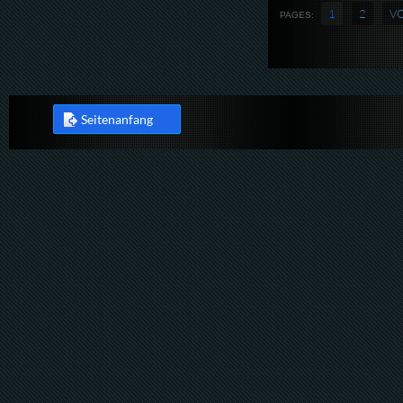
1
2
V
PAGES:
Seitenanfang