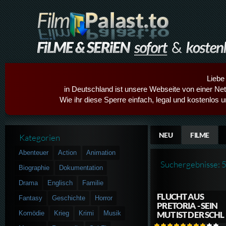
Liebe
in Deutschland ist unsere Webseite von einer Netz
Wie ihr diese Sperre einfach, legal und kostenlos 
NEU
FILME
Kategorien
Abenteuer
Action
Animation
Suchergebnisse: 
Biographie
Dokumentation
Drama
Englisch
Familie
FLUCHT AUS
Fantasy
Geschichte
Horror
PRETORIA - SEIN
Komödie
Krieg
Krimi
Musik
MUT IST DER SCHL