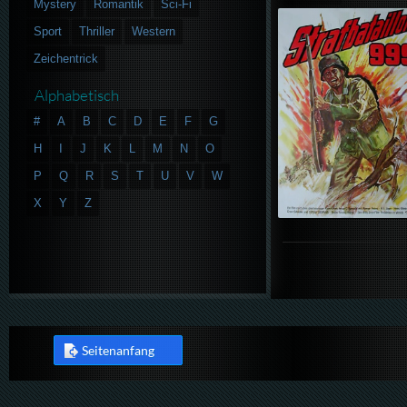
Mystery
Romantik
Sci-Fi
Sport
Thriller
Western
Zeichentrick
Alphabetisch
#
A
B
C
D
E
F
G
H
I
J
K
L
M
N
O
P
Q
R
S
T
U
V
W
X
Y
Z
Seitenanfang