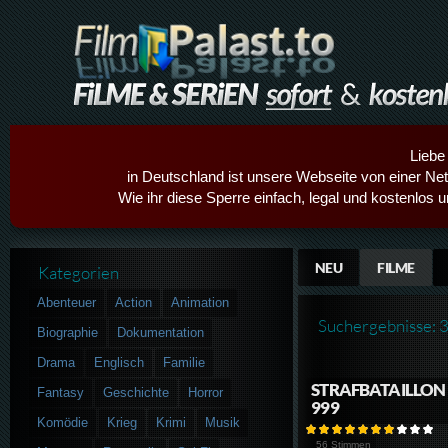
Liebe
in Deutschland ist unsere Webseite von einer Netz
Wie ihr diese Sperre einfach, legal und kostenlos 
NEU
FILME
Kategorien
Abenteuer
Action
Animation
Suchergebnisse: 
Biographie
Dokumentation
Drama
Englisch
Familie
STRAFBATAILLON
Fantasy
Geschichte
Horror
999
Komödie
Krieg
Krimi
Musik
56 Stimmen