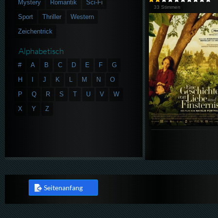
Mystery
Romantik
Sci-Fi
33 Stimmen
Sport
Thriller
Western
Zeichentrick
Alphabetisch
#
A
B
C
D
E
F
G
H
I
J
K
L
M
N
O
P
Q
R
S
T
U
V
W
X
Y
Z
Seitenanfang