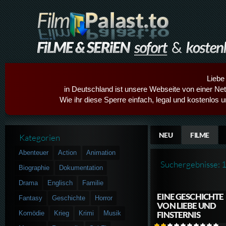
Liebe
in Deutschland ist unsere Webseite von einer Netz
Wie ihr diese Sperre einfach, legal und kostenlos 
NEU
FILME
Kategorien
Abenteuer
Action
Animation
Suchergebnisse: 
Biographie
Dokumentation
Drama
Englisch
Familie
EINE GESCHICHTE
Fantasy
Geschichte
Horror
VON LIEBE UND
Komödie
Krieg
Krimi
Musik
FINSTERNIS