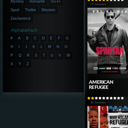
Mystery
Romantik
Sci-Fi
52 Stimmen
Sport
Thriller
Western
Zeichentrick
Alphabetisch
#
A
B
C
D
E
F
G
H
I
J
K
L
M
N
O
P
Q
R
S
T
U
V
W
X
Y
Z
AMERICAN
REFUGEE
30 Stimmen