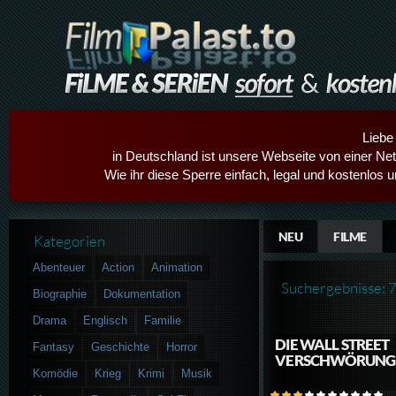
Liebe
in Deutschland ist unsere Webseite von einer Netz
Wie ihr diese Sperre einfach, legal und kostenlos 
NEU
FILME
Kategorien
Abenteuer
Action
Animation
Suchergebnisse: 
Biographie
Dokumentation
Drama
Englisch
Familie
DIE WALL STREET
Fantasy
Geschichte
Horror
VERSCHWÖRUNG
Komödie
Krieg
Krimi
Musik