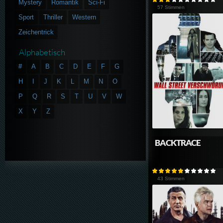
Mystery
Romantik
Sci-Fi
57 Stimmen
Sport
Thriller
Western
Zeichentrick
Alphabetisch
#
A
B
C
D
E
F
G
H
I
J
K
L
M
N
O
P
Q
R
S
T
U
V
W
X
Y
Z
BACKTRACE
43 Stimmen