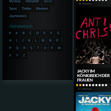
Mystery
Romantik
Sci-Fi
39 Stimmen
Sport
Thriller
Western
Zeichentrick
Alphabetisch
#
A
B
C
D
E
F
G
H
I
J
K
L
M
N
O
P
Q
R
S
T
U
V
W
X
Y
Z
JACKY IM
KÖNIGREICH DER
FRAUEN
47 Stimmen