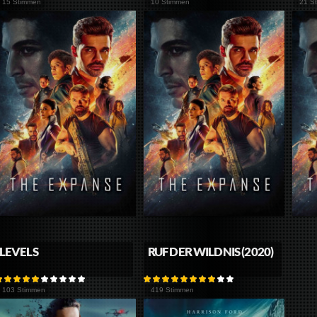
15 Stimmen
10 Stimmen
21 S
LEVELS
RUF DER WILDNIS (2020)
103 Stimmen
419 Stimmen