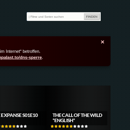
×
m Internet“ betroffen.
lmpalast.to/dns-sperre
.
 EXPANSE S01E10
THE CALL OF THE WILD
*ENGLISH*