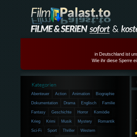
in Deutschland ist un
Wie ihr diese Sperre e
Kategorien
Abenteuer
Action
Animation
Biographie
Dokumentation
Drama
Englisch
Familie
Fantasy
Geschichte
Horror
Komödie
Krieg
Krimi
Musik
Mystery
Romantik
Sci-Fi
Sport
Thriller
Western