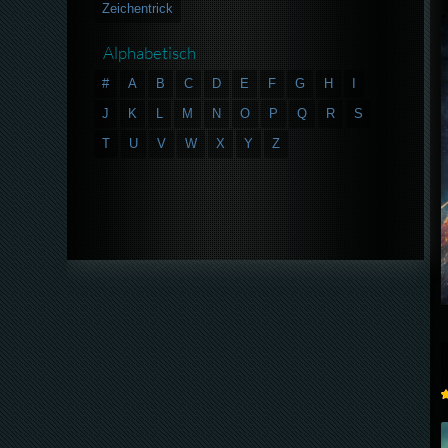
Zeichentrick
Alphabetisch
#
A
B
C
D
E
F
G
H
I
J
K
L
M
N
O
P
Q
R
S
T
U
V
W
X
Y
Z