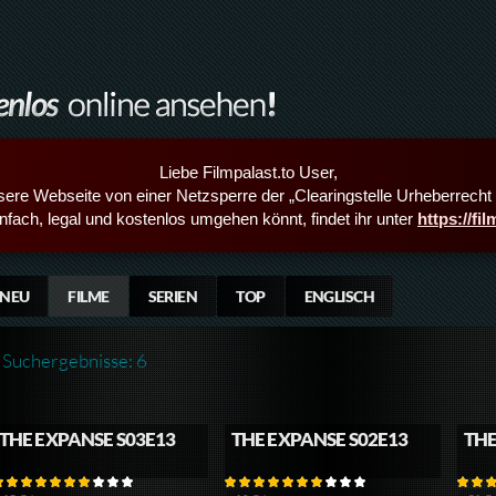
Liebe Filmpalast.to User,
sere Webseite von einer Netzsperre der „Clearingstelle Urheberrecht i
infach, legal und kostenlos umgehen könnt, findet ihr unter
https://fi
NEU
FILME
SERIEN
TOP
ENGLISCH
Suchergebnisse: 6
THE EXPANSE S03E13
THE EXPANSE S02E13
THE