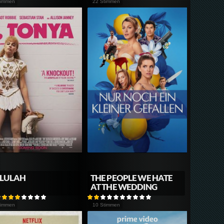
timmen
22 Stimmen
LLULAH
THE PEOPLE WE HATE
AT THE WEDDING
timmen
10 Stimmen