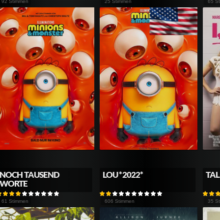
92 Stimmen
25 Stimmen
65 S
NOCH TAUSEND
LOU *2022*
TA
WORTE
61 Stimmen
606 Stimmen
35 S