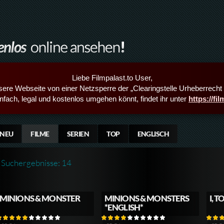
Liebe Filmpalast.to User,
sere Webseite von einer Netzsperre der „Clearingstelle Urheberrecht i
infach, legal und kostenlos umgehen könnt, findet ihr unter
https://fi
NEU
FILME
SERIEN
TOP
ENGLISCH
Suchergebnisse: 14
MINIONS & MONSTER
MINIONS & MONSTERS
I, 
*ENGLISH*