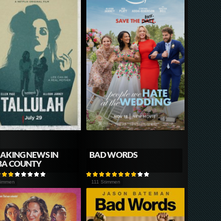
AKING NEWS IN
BAD WORDS
BA COUNTY
timmen
111 Stimmen