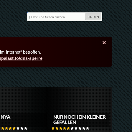
×
m Internet“ betroffen.
lmpalast.to/dns-sperre
.
TONYA
NUR NOCH EIN KLEINER
GEFALLEN