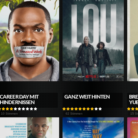
CAREER DAY MIT
GANZ WEIT HINTEN
BRE
HINDERNISSEN
YU
10 Stimmen
62 Stimmen
15 S