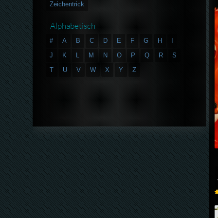
Zeichentrick
Alphabetisch
#
A
B
C
D
E
F
G
H
I
J
K
L
M
N
O
P
Q
R
S
T
U
V
W
X
Y
Z