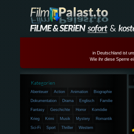
in Deutschland ist un
Wie ihr diese Sperre e
Kategorien
Abenteuer
Action
Animation
Biographie
Dokumentation
Drama
Englisch
Familie
Fantasy
Geschichte
Horror
Komödie
Krieg
Krimi
Musik
Mystery
Romantik
Sci-Fi
Sport
Thriller
Western