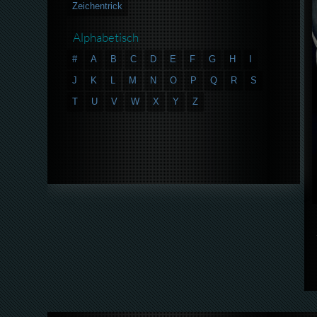
Zeichentrick
Alphabetisch
#
A
B
C
D
E
F
G
H
I
J
K
L
M
N
O
P
Q
R
S
T
U
V
W
X
Y
Z