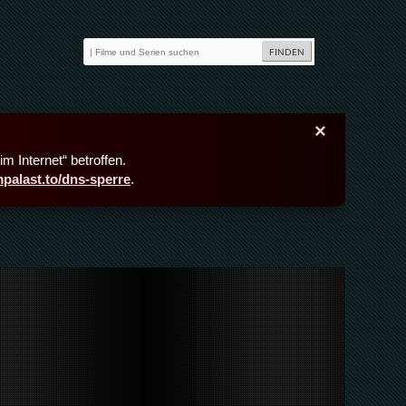
×
m Internet“ betroffen.
lmpalast.to/dns-sperre
.