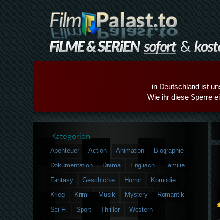
in Deutschland ist un
Wie ihr diese Sperre e
Kategorien
Abenteuer
Action
Animation
Biographie
Dokumentation
Drama
Englisch
Familie
Fantasy
Geschichte
Horror
Komödie
Krieg
Krimi
Musik
Mystery
Romantik
Sci-Fi
Sport
Thriller
Western