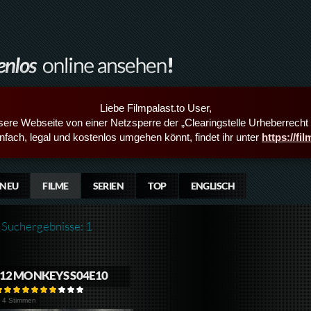
Liebe Filmpalast.to User,
sere Webseite von einer Netzsperre der „Clearingstelle Urheberrecht i
infach, legal und kostenlos umgehen könnt, findet ihr unter
https://fi
NEU
FILME
SERIEN
TOP
ENGLISCH
Suchergebnisse: 1
12 MONKEYS S04E10
4 Stimmen