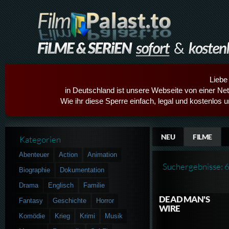
Liebe
in Deutschland ist unsere Webseite von einer Netz
Wie ihr diese Sperre einfach, legal und kostenlos 
NEU
FILME
Kategorien
Abenteuer
Action
Animation
Suchergebnisse: 
Biographie
Dokumentation
Drama
Englisch
Familie
DEAD MAN'S
Fantasy
Geschichte
Horror
WIRE
Komödie
Krieg
Krimi
Musik