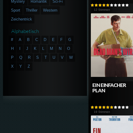
Mystery
Romantik
Sci-Fi
Sport
Thriller
Western
12 Stimmen
Zeichentrick
Alphabetisch
#
A
B
C
D
E
F
G
H
I
J
K
L
M
N
O
P
Q
R
S
T
U
V
W
X
Y
Z
EIN EINFACHER
PLAN
19 Stimmen