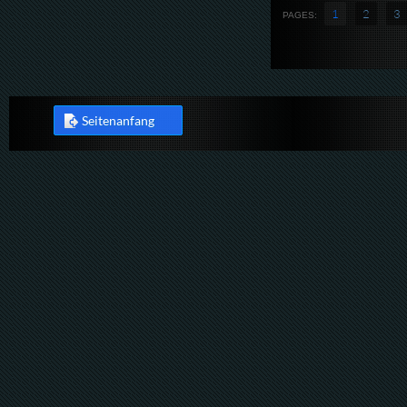
1
2
3
PAGES:
Seitenanfang