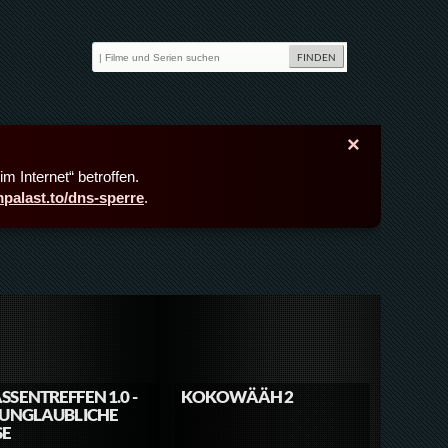
×
m Internet“ betroffen.
lmpalast.to/dns-sperre
.
SSENTREFFEN 1.0 -
KOKOWÄÄH 2
 UNGLAUBLICHE
SE