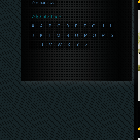
Zeichentrick
Alphabetisch
#
A
B
C
D
E
F
G
H
I
J
K
L
M
N
O
P
Q
R
S
T
U
V
W
X
Y
Z