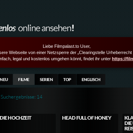
Liebe Filmpalast.to User,
sere Webseite von einer Netzsperre der „Clearingstelle Urheberrecht i
infach, legal und kostenlos umgehen könnt, findet ihr unter
https://fi
NEU
FILME
SERIEN
TOP
ENGLISCH
Suchergebnisse: 14
DIE HOCHZEIT
HEAD FULL OF HONEY
KLA
DIE
REI