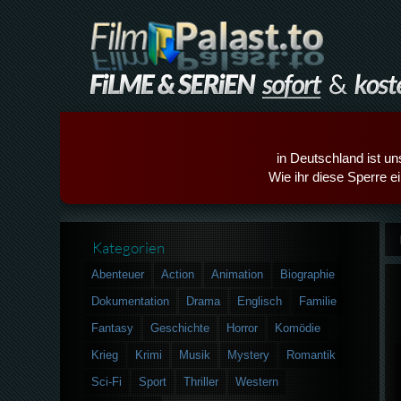
in Deutschland ist un
Wie ihr diese Sperre e
Kategorien
Abenteuer
Action
Animation
Biographie
Dokumentation
Drama
Englisch
Familie
Fantasy
Geschichte
Horror
Komödie
Krieg
Krimi
Musik
Mystery
Romantik
Sci-Fi
Sport
Thriller
Western