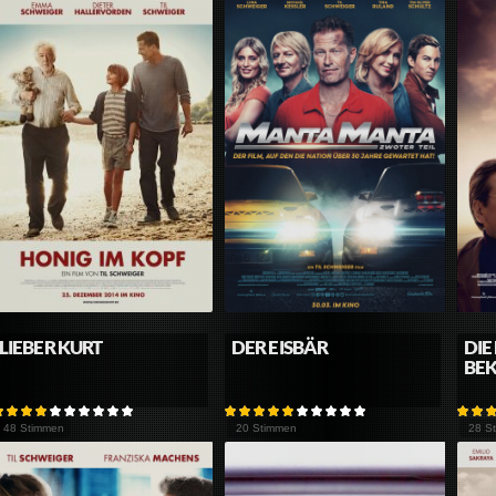
LIEBER KURT
DER EISBÄR
DIE
BE
48 Stimmen
20 Stimmen
28 S