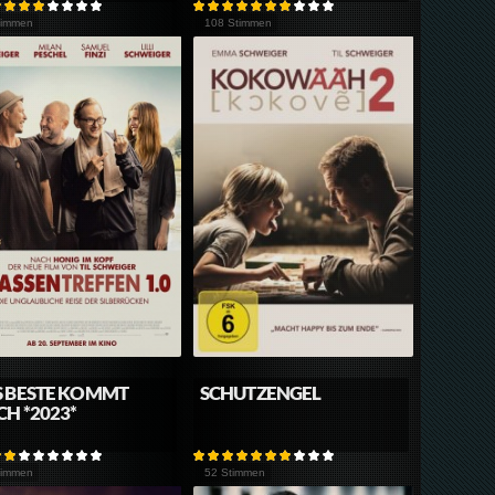
timmen
108 Stimmen
 BESTE KOMMT
SCHUTZENGEL
H *2023*
timmen
52 Stimmen