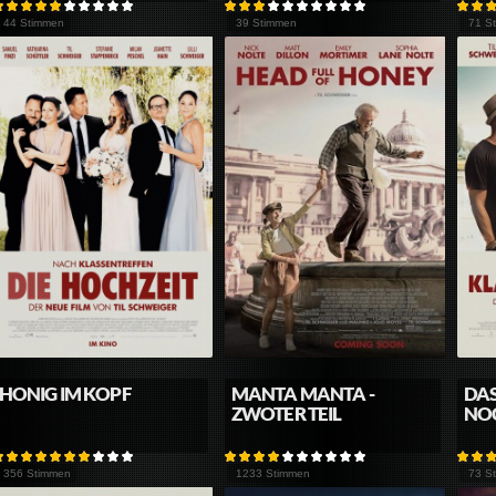
44 Stimmen
39 Stimmen
71 S
HONIG IM KOPF
MANTA MANTA -
DAS
ZWOTER TEIL
NOC
356 Stimmen
1233 Stimmen
73 S