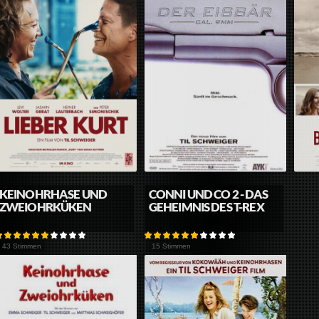
KEINOHRHASE UND
CONNI UND CO 2 - DAS
ZWEIOHRKÜKEN
GEHEIMNIS DES T-REX
43 Stimmen
15 Stimmen