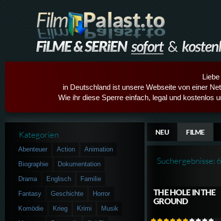
Liebe
in Deutschland ist unsere Webseite von einer Netz
Wie ihr diese Sperre einfach, legal und kostenlos 
NEU
FILME
Kategorien
Abenteuer
Action
Animation
Suchergebnisse: 
Biographie
Dokumentation
Drama
Englisch
Familie
THE HOLE IN THE
Fantasy
Geschichte
Horror
GROUND
Komödie
Krieg
Krimi
Musik