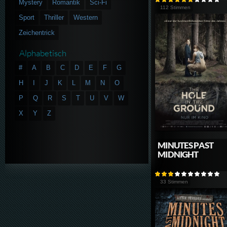
Mystery
Romantik
Sci-Fi
112 Stimmen
Sport
Thriller
Western
Zeichentrick
Alphabetisch
#
A
B
C
D
E
F
G
H
I
J
K
L
M
N
O
P
Q
R
S
T
U
V
W
X
Y
Z
MINUTES PAST
MIDNIGHT
33 Stimmen