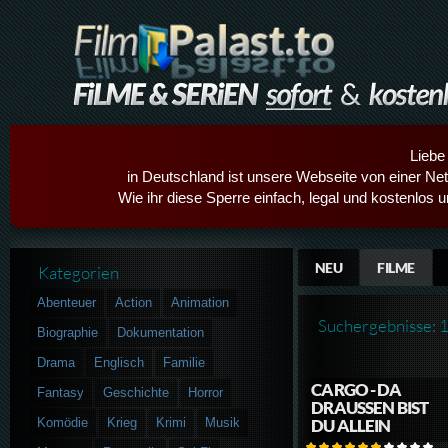
Liebe
in Deutschland ist unsere Webseite von einer Netz
Wie ihr diese Sperre einfach, legal und kostenlos 
NEU
FILME
Kategorien
Abenteuer
Action
Animation
Suchergebnisse: 
Biographie
Dokumentation
Drama
Englisch
Familie
CARGO - DA
Fantasy
Geschichte
Horror
DRAUSSEN BIST D
Komödie
Krieg
Krimi
Musik
U ALLEIN