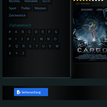
Mystery
Romantik
Sci-Fi
131 Stimmen
Sport
Thriller
Western
Zeichentrick
Alphabetisch
#
A
B
C
D
E
F
G
H
I
J
K
L
M
N
O
P
Q
R
S
T
U
V
W
X
Y
Z
Seitenanfang