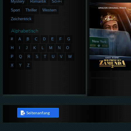
Mystery
Romantik
Sci-Fi
Sport
Thriller
Western
Zeichentrick
Alphabetisch
#
A
B
C
D
E
F
G
H
I
J
K
L
M
N
O
P
Q
R
S
T
U
V
W
X
Y
Z
Seitenanfang