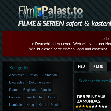
Liebe
in Deutschland ist unsere Webseite von einer Netz
Wie ihr diese Sperre einfach, legal und kostenlos 
NEU
FILME
Kategorien
Abenteuer
Action
Animation
Suchergebnisse: 
Biographie
Dokumentation
Drama
Englisch
Familie
DER PRINZ AUS
Fantasy
Geschichte
Horror
ZAMUNDA 2
Komödie
Krieg
Krimi
Musik
290 Stimmen