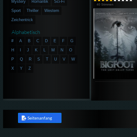
Mystery
Romantik
Sci-Fi
40 Stimmen
Sport
Thriller
Western
Zeichentrick
Alphabetisch
#
A
B
C
D
E
F
G
H
I
J
K
L
M
N
O
P
Q
R
S
T
U
V
W
X
Y
Z
Seitenanfang