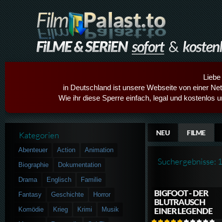
Liebe
in Deutschland ist unsere Webseite von einer Netz
Wie ihr diese Sperre einfach, legal und kostenlos 
NEU
FILME
Kategorien
Abenteuer
Action
Animation
Suchergebnisse: 
Biographie
Dokumentation
Drama
Englisch
Familie
BIGFOOT - DER
Fantasy
Geschichte
Horror
BLUTRAUSCH
Komödie
Krieg
Krimi
Musik
EINER LEGENDE