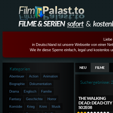
Liebe
in Deutschland ist unsere Webseite von einer Netz
Wie ihr diese Sperre einfach, legal und kostenlos 
NEU
FILME
Kategorien
Abenteuer
Action
Animation
Suchergebnisse: 
Biographie
Dokumentation
Drama
Englisch
Familie
THE WALKING
Fantasy
Geschichte
Horror
DEAD: DEAD CITY
Komödie
Krieg
Krimi
Musik
S02E08