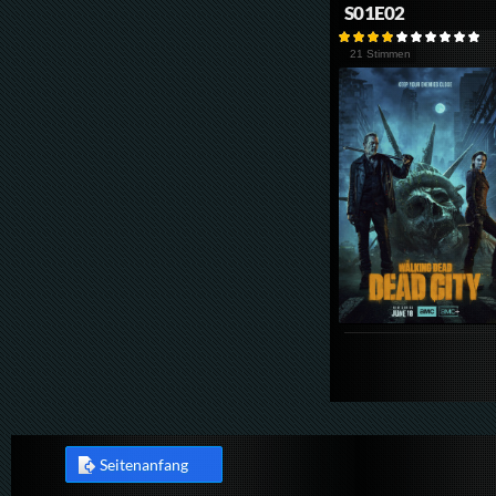
S01E02
21 Stimmen
Seitenanfang