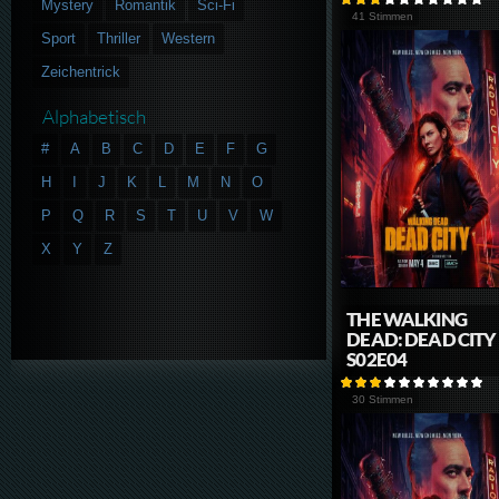
Mystery
Romantik
Sci-Fi
41 Stimmen
Sport
Thriller
Western
Zeichentrick
Alphabetisch
#
A
B
C
D
E
F
G
H
I
J
K
L
M
N
O
P
Q
R
S
T
U
V
W
X
Y
Z
THE WALKING
DEAD: DEAD CITY
S02E04
30 Stimmen