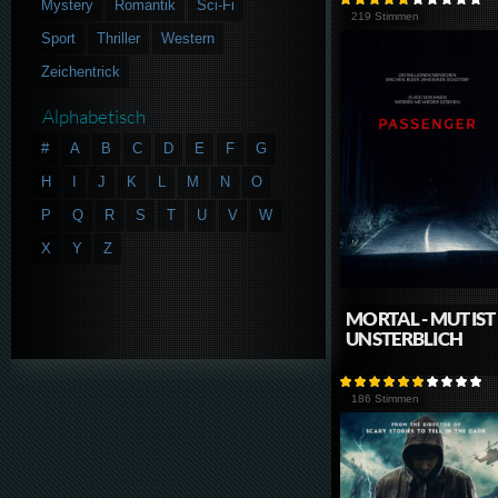
Mystery
Romantik
Sci-Fi
219 Stimmen
Sport
Thriller
Western
Zeichentrick
Alphabetisch
#
A
B
C
D
E
F
G
H
I
J
K
L
M
N
O
P
Q
R
S
T
U
V
W
X
Y
Z
MORTAL - MUT IST
UNSTERBLICH
186 Stimmen