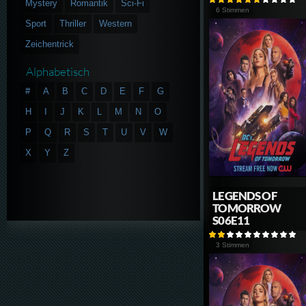
Mystery
Romantik
Sci-Fi
6 Stimmen
Sport
Thriller
Western
Zeichentrick
Alphabetisch
#
A
B
C
D
E
F
G
H
I
J
K
L
M
N
O
P
Q
R
S
T
U
V
W
X
Y
Z
LEGENDS OF
TOMORROW
S06E11
3 Stimmen