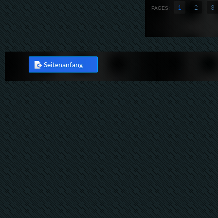
1
2
3
PAGES:
Seitenanfang