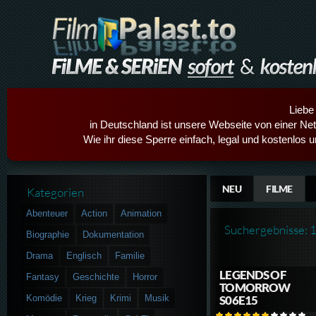
Liebe
in Deutschland ist unsere Webseite von einer Netz
Wie ihr diese Sperre einfach, legal und kostenlos 
NEU
FILME
Kategorien
Abenteuer
Action
Animation
Suchergebnisse: 
Biographie
Dokumentation
Drama
Englisch
Familie
LEGENDS OF
Fantasy
Geschichte
Horror
TOMORROW
Komödie
Krieg
Krimi
Musik
S06E15