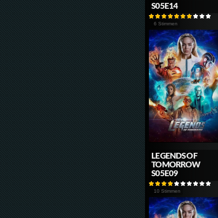
S05E14
6 Stimmen
LEGENDS OF
TOMORROW
S05E09
10 Stimmen